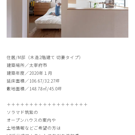
住居/M邸（木造2階建て 切妻タイプ）
建築場所／太宰府市
建築年度／2020年１月
延床面積／106.67/32.27坪
敷地面積／148.78㎡/45.0坪
＋＋＋＋＋＋＋＋＋＋＋＋＋＋＋＋＋＋
ソラマド筑紫の
オープンハウスの案内や
土地情報などご希望の方は