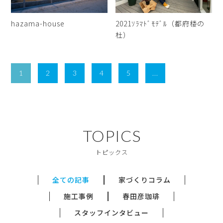
hazama-house
2021ｿﾗﾏﾄﾞﾓﾃﾞﾙ（都府楼の
杜）
1
2
3
4
5
...
TOPICS
トピックス
全ての記事
家づくりコラム
施工事例
春田彦珈琲
スタッフインタビュー