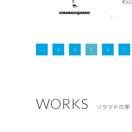
#S
...
3
4
5
6
7
WORKS
ソラマドの家