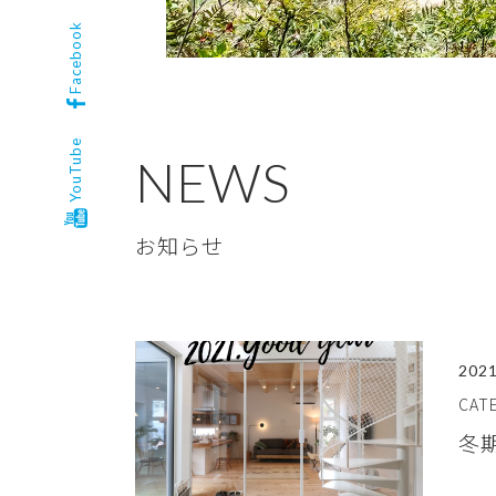
Facebook
YouTube
NEWS
お知らせ
2021
CA
冬