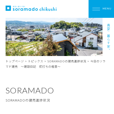
青空と暮らす家。
トップページ
>
トピックス
>
SORAMADOの建売進捗状況
>
今日のソラ
マド建売 ～建設日記 釘打ちの極意～
SORAMADO
SORAMADOの建売進捗状況